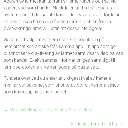
Ägaren av larmet kan ta fram sin smartphone och se, via
appen, vad som händer. Nackdelen att ha två separata
system gör att dessa inte kan ta del av varandras fördelar.
En person kan ha en app för hemlarmet och en för sin
övervakningskamera – utan att dessa interagerar.
Genom att välja en kamera som kan kopplas in på
hemlarmet kan allt ske från samma app. En app som ger
pushnotiser vid aktivering av larmet samt visar video på vad
som händer. Exakt samma information ges samtidigt till
larmoperatörerna vilka kan agera på bästa sätt.
Fundera över vad du anser är viktigast i val av kamera –
men är det säkerhet som prioriteras bör en kamera väljas
som kan kopplas till hemlarmet.
←
Med cykelvagnen är det lätt att vara aktiv
Enkla tips för att må bra
→