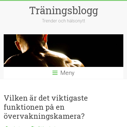
Hoppa
Träningsblogg
till
innehåll
Trender och hälsonytt
Meny
Vilken är det viktigaste
funktionen på en
övervakningskamera?