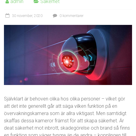
admin
Säkerhet
30 november, 2020
0 kommentarer
Självklart är behoven olika hos olika personer – vilket gör
att det inte generellt går att säga vilken funktion på en
övervakningskamera som är allra viktigast. Men samtidigt
skaffas dessa kameror främst för att skapa säkerhet. Är
deat säkerhet mot inbrott, skadegörelse och brand så finns
en funktion som väger tyngre än de andra – kopplingen till